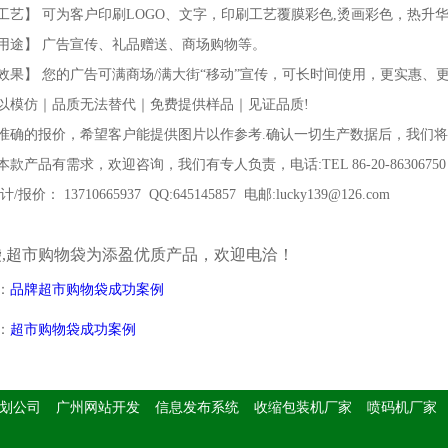
工艺】 可为客户印刷LOGO、文字，印刷工艺覆膜彩色,烫画彩色，热升
用途】 广告宣传、礼品赠送、商场购物等。
效果】 您的广告可满商场/满大街“移动”宣传，可长时间使用，更实惠、
以模仿｜品质无法替代｜免费提供样品｜见证品质!
准确的报价，希望客户能提供图片以作参考.确认一切生产数据后，我们
款产品有需求，欢迎咨询，我们有专人负责，电话:TEL 86-20-86306750 FAX 
/报价： 13710665937 QQ:645145857 电邮:lucky139@126.com
袋,超市购物袋为添盈优质产品，欢迎电洽！
：
品牌超市购物袋成功案例
：
超市购物袋成功案例
划公司
广州网站开发
信息发布系统
收缩包装机厂家
喷码机厂家