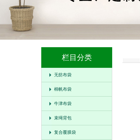
栏目分类
无纺布袋
棉帆布袋
牛津布袋
束绳背包
复合覆膜袋