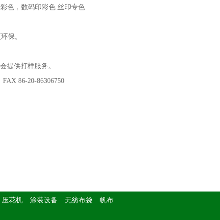
华彩色，数码印彩色 丝印专色
更环保。
将会提供打样服务。
86-20-86306750
压花机
涂装设备
无纺布袋
帆布