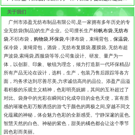
关于我们
广州市添盈无纺布制品有限公司,是一家拥有多年历史的专
业无纺袋(制品)的生产企业。公司擅长生产棉
帆布袋
,
无纺布
袋
,不织布袋，
购物袋
,
环保袋
,牛津布袋，束绳背包，
保温袋
,
保冷袋，束绳背包，酒袋，无纺布复膜袋,覆膜袋, 无纺布超
声波袋,索绳袋,西服袋等等,公司集设计、研发、量产为一
体，以创新、印象、敏锐为理念，倾力打造新一代环保精品!
所有产品无论在设计，选料，生产，包装乃售后跟踪等各方
面，均务求达到尽善尽美,力求诚信高尚的品位。添盈产品溢
着积极的乐观主义精神，色彩明亮妩媚，其间的互补超过了
对比。袋身中的光彩在瞬间幻化成夺目的金色天使，富有质
感的璀璨色彩万般诱惑的游弋于颜色的两极之间,穿越不同文
化蕴藏的神秘，体会魅力色彩的全新感受。宁静深邃的蓝色,
智慧天然的白色、神秘的紫色，甜美的橘色都会让这个季节
因色彩而美丽。