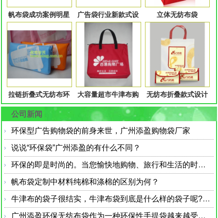
帆布袋成功案例明星
广告袋行业新款式设
立体无纺布袋
产
计
拉链折叠式无纺布环
大容量超市牛津布购
无纺布折叠款式设计
保
物
公司新闻
环保型广告购物袋的前身来世，广州添盈购物袋厂家
说说“环保袋”广州添盈的有什么不同？
环保的即是时尚的。当您愉快地购物、旅行和生活的时候，是该考虑为自己添置一个环保帆布袋了。
帆布袋定制中材料纯棉和涤棉的区别为何？
牛津布的袋子很结实，牛津布袋到底是什么样的袋子呢?为什么叫牛津布袋 ？
广州添盈环保无纺布袋作为一种环保性手提袋越来越受到大众的喜爱