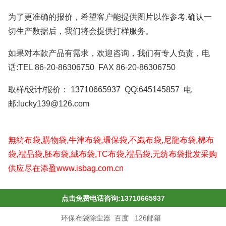
为了更准确的报价，希望客户能提供图片以作参考.确认一
切生产数据后，我们将会提供打样服务。
如果对本款产品有需求，欢迎咨询，我们有专人负责，电
话:TEL 86-20-86306750 FAX 86-20-86306750
取样/设计/报价： 13710665937 QQ:645145857 电
邮:lucky139@126.com
無紡
布袋
,購物袋,牛津布袋,環保袋,不織布袋,尼龍
布袋,棉布
袋
,禮品
袋,胚布袋
,絨布袋,TC布袋,禮品袋,无纺布袋批发采购
供应尽在添盈www.isbag.com.cn
点击免费电话咨询:13710665937
环保布袋除尘器
百度
126邮箱